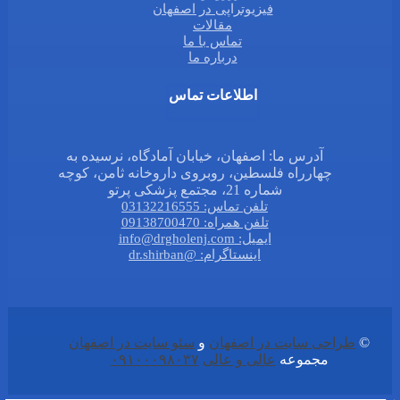
فیزیوتراپی در اصفهان
مقالات
تماس با ما
درباره ما
اطلاعات تماس
آدرس ما: اصفهان، خیابان آمادگاه، نرسیده به
چهارراه فلسطین، روبروی داروخانه ثامن، کوچه
شماره 21، مجتمع پزشکی پرتو
تلفن تماس: 03132216555
تلفن همراه: 09138700470
ایمیل: info@drgholenj.com
اینستاگرام: @dr.shirban
©
طراحی سایت در اصفهان
و
سئو سایت در اصفهان
مجموعه
عالی و عالی
۰۹۱۰۰۰۹۸۰۳۷