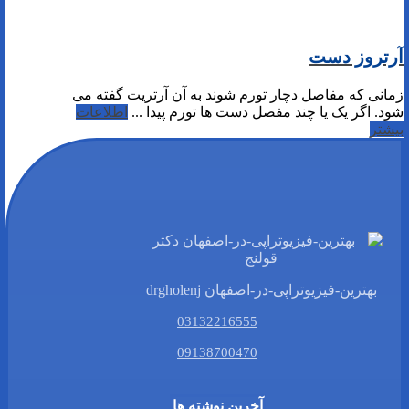
آرتروز دست
زمانی که مفاصل دچار تورم شوند به آن آرتریت گفته می
شود. اگر یک یا چند مفصل دست ها تورم پیدا ...
اطلاعات
بیشتر
بهترین-فیزیوتراپی-در-اصفهان drgholenj
03132216555
09138700470
آخرین نوشته ها