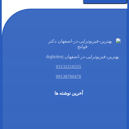
بهترین-فیزیوتراپی-در-اصفهان drgholenj
03132216555
09138700470
آخرین نوشته ها