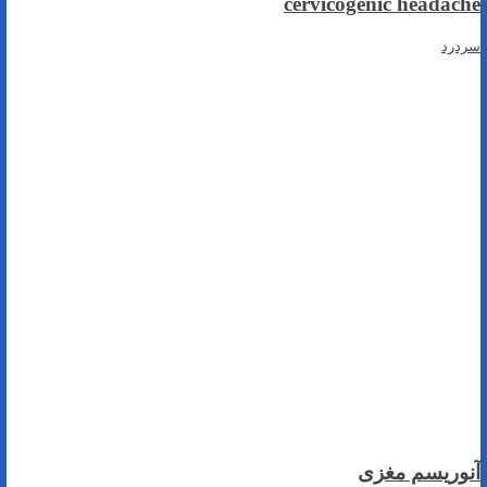
cervicogenic headache
سردرد
آنوریسم مغزی