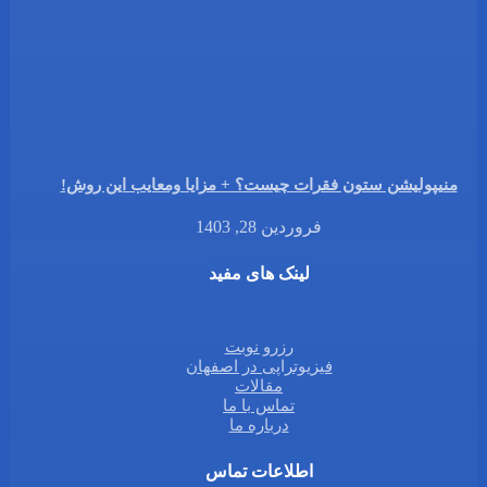
منیپولیشن ستون فقرات چیست؟ + مزایا ومعایب این روش!
فروردین 28, 1403
لینک های مفید
رزرو نوبت
فیزیوتراپی در اصفهان
مقالات
تماس با ما
درباره ما
اطلاعات تماس