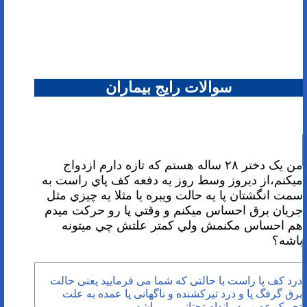
سوالات رایج بیماران
من يک دختر ٢٨ ساله هستم كه تازه دارم ازدواج
ميكنم،از ديروز وسط روز يه دفعه كف پاي راست به
سمت انگشتان پا يه حالت ويبره يا مثلا يه چيزي مثل
جريان برق احساس ميكنم و وقتي پا رو حركت ميدم
هم احساس مكنمش ولي كمتر علتش چي ميتونه
باشه؟
درد کف پا راست با حالتی که شما می فرمایید یعنی حالت
برق گرفگ پا و درد تیرکشنده و ناگهانی پا عمده به علت
تحریک عصب در اندام تحتانی می باشد .