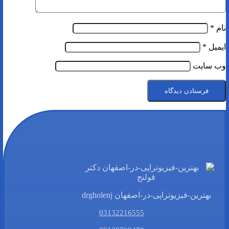
نام
*
ایمیل
*
وب‌ سایت
بهترین-فیزیوتراپی-در-اصفهان drgholenj
03132216555