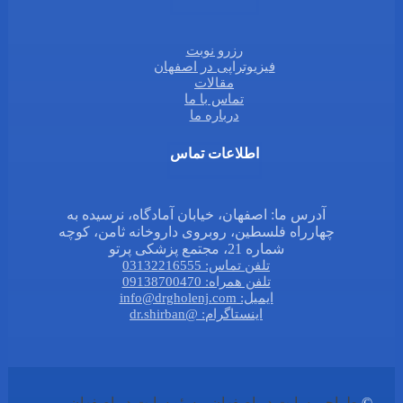
رزرو نوبت
فیزیوتراپی در اصفهان
مقالات
تماس با ما
درباره ما
اطلاعات تماس
آدرس ما: اصفهان، خیابان آمادگاه، نرسیده به
چهارراه فلسطین، روبروی داروخانه ثامن، کوچه
شماره 21، مجتمع پزشکی پرتو
تلفن تماس: 03132216555
تلفن همراه: 09138700470
ایمیل: info@drgholenj.com
اینستاگرام: @dr.shirban
©
طراحی سایت در اصفهان
و
سئو سایت در اصفهان