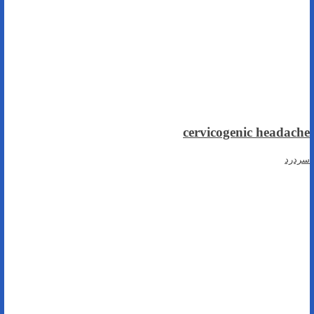
cervicogenic headache
سردرد