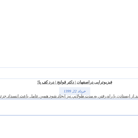
فیزیوتراپی دراصفهان | دکتر قولنج | درد کف پا!
خرداد 22, 1399
 از ايستادن يا راه رفتن به مدت طولاني نيز ايجاد شود همین عامل باعث انسداد جزئی