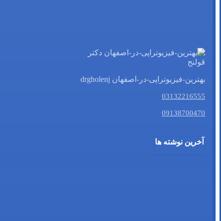
بهترین-فیزیوتراپی-در-اصفهان drgholenj
03132216555
09138700470
آخرین نوشته ها