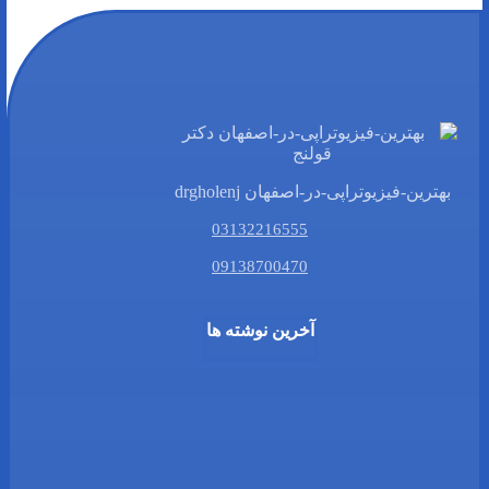
بهترین-فیزیوتراپی-در-اصفهان drgholenj
03132216555
09138700470
آخرین نوشته ها