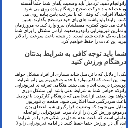
زانوانجام دهید. تردمیل باید وضعیت پاهای شما حتما آهسته
وباعث اعتماد حرکت صحیح درهنگام پیاده روی می شود.
احتمالا افرادی که وقتی که با سرعت پایین پیاده روی می
کنند. ازابتدا باید پاشنه های پای خود درسطح بگذارند. همین
باعث می شود کمتربه مفصلشان نیرو وارد کند. به مرورزمان
و تمارین فیزیوتراپی زانودروضعیت ارامی مشکل زا برای شما
تبدیل به یک عادت شده است. در نتیجه باعث سرعت را بالاتر
ببرید این عادت را حفظ خواهیم کرد.
شما باید توجه کافی به شرایط بدنتان
درهنگام ورزش کنید
یکی از دلایل که با تردمیل شاید بسیاری از افراد مشکل خواهد
بود. این است که اکثرموارد با خدمات فیزیوتراپی زانو شرایط
(پوسچر) درست انجام نمی دهند. هنگامی تعرفه ی فیزیوتراپی
زانوکه حواس شما به شرایط بدنی باشد. این مشکل دوری
خواهد بود. بعضی از اشخاصی که درهنگام کارکردن با تردمیل
باعث سردرگمی شما افکارمی شود. صفحه ی تلویزیون
مقابل می شوند که وضعیت قرارگیری شما اعضای بدن
درموقع ورزش کردن را از یاد ببرید. فیزیوتراپی زانوعجله
عاملی است که باعث عدم تعادل در شکم،خود را در شرایط
ایده آل در ورزش حتما حفظ کنید. در ادامه
فیزیوتراپی زانو 3