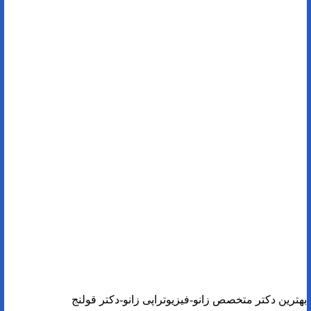
بهترین دکتر متخصص زانو-فیزیوتراپی زانو-دکتر قولنج