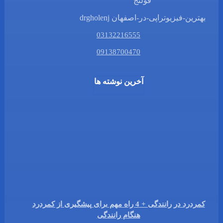
بهترین-فیزیوتراپی-در-اصفهان drgholenj
03132216555
09138700470
آخرین نوشته ها
کمردرد در رانندگی + 4 راه مهم برای پیشگیری از کمردرد
هنگام رانندگی