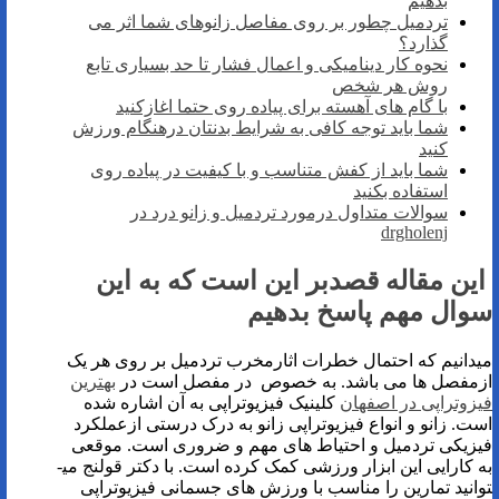
بدهیم
تردمیل چطور بر روی مفاصل زانوهای شما اثر می
گذارد؟
نحوه کار دینامیکی و اعمال فشار تا حد بسیاری تابع
روش هر شخص
با گام های آهسته برای پیاده روی حتما اغازکنید
شما باید توجه کافی به شرایط بدنتان درهنگام ورزش
کنید
شما باید از کفش متناسب و با کیفیت در پیاده روی
استفاده بکنید
سوالات متداول درمورد تردمیل و زانو درد در
drgholenj
این مقاله قصدبر این است که به این
سوال مهم پاسخ بدهیم
میدانیم که احتمال خطرات اثارمخرب تردمیل بر روی هر یک
ازمفصل ها می باشد. به خصوص در مفصل است در
بهترین
فیزوتراپی در اصفهان
کلینیک فیزیوتراپی به آن اشاره شده
است. زانو و انواع فیزیوتراپی زانو به درک درستی ازعملکرد
فیزیکی تردمیل و احتیاط های مهم و ضروری است. موقعی
به کارایی این ابزار ورزشی کمک کرده است. با دکتر قولنج می­
توانید تمارین را مناسب با ورزش های جسمانی فیزیوتراپی