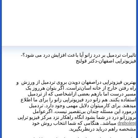
تاثیرات تردمیل بر درد زانو آیا باعث افزایش درد می شود؟-
فیزیوتراپی اصفهان-دکتر قولنج
بهترین فیزوتراپی دراصفهان دویدن بروی تردمیل از ورزش و
راه رفتن خارج از خانه اسان‌تراست. اگر بتوان هرروز یک
مسیر درست اما بازهم بعضی ازاشخاصی که از تردمیل
استفاده بکنند. هم زانو درد فیزیوتراپی زانو را برای ما اطلاع
میدهند. برای کارمیتوان دلایل مهمی وجود دارد. تردمیل‌
درمورد این مسئله چندان بی‌تقصیر نیست. اگرعوامل
بروززانو درد در شما بشود انگاه راهکار نزد مرکز فیزیو تراپی
drgholenj
می­باشد.. هنگامی که شما انتخاب روش خود
مشخصه راهم درباید درنظربگیرید.