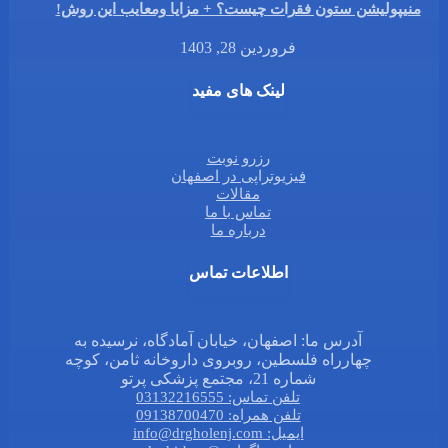
منیپولیشن ستون فقرات چیست؟ + مزایا ومعایب این روش!
فروردین 28, 1403
لینک های مفید
رزرو نوبت
فیزیوتراپی در اصفهان
مقالات
تماس با ما
درباره ما
اطلاعات تماس
آدرس ما: اصفهان، خیابان آمادگاه، نرسیده به
چهارراه فلسطین، روبروی داروخانه ثامن، کوچه
شماره 21، مجتمع پزشکی پرتو
تلفن تماس: 03132216555
تلفن همراه: 09138700470
ایمیل: info@drgholenj.com