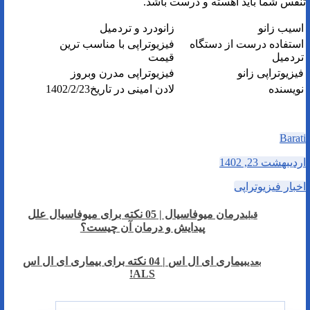
تنفس شما باید آهسته و درست باشد.
اسیب زانو
زانودرد و تردمیل
استفاده درست از دستگاه
فیزیوتراپی با مناسب ترین
تردمیل
قیمت
فیزیوتراپی زانو
فیزیوتراپی مدرن وبروز
نویسنده
لادن امینی در تاریخ1402/2/23
Barati
اردیبهشت 23, 1402
اخبار فیزیوتراپی
درمان میوفاسیال | 05 نکته برای میوفاسیال علل
قبلی
پیدایش و درمان آن چیست؟
بیماری ای ال اس | 04 نکته برای بیماری ای ال اس
بعدی
ALS!