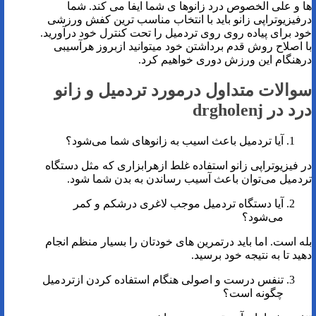
ها و علی الخصوص درد زانوها ی شما ایفا می کند. شما
درفیزیوتراپی زانو باید با انتخاب مناسب ترین کفش ورزشی
خود برای پیاده روی روی تردمیل را تحت کنترل خود درآورید.
با اصلاح روش قدم برداشتن خود می­توانید ازبروز هرآسیبی
درهنگام این ورزش دوری خواهیم کرد.
سوالات متداول درمورد تردمیل و زانو
درد در drgholenj
آیا تردمیل باعث اسیب به زانوهای شما می‌شود؟
در فیزیوتراپی زانو استفاده غلط ازهرابزاری که مثل دستگاه
تردمیل می‌توان باعث آسیب رساندن به بدن شما شود.
آیا دستگاه تردمیل موجب لاغری درشکم و کمر
می‌شود؟
بله است. اما باید درتمرین های خودتان را بسیار منظم انجام
دهید تا به نتیجه خود برسید.
تنفس درست و اصولی هنگام استفاده کردن ازتردمیل
چگونه است؟