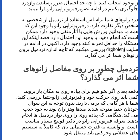
زانوخود انتخاب کنید. تا چه حد احتمال ضرر رساندن وازدرد
جلوگیری بکنیم.در ادامه تصویر
فیزیوتراپی زانو 1
را ببینید.
درد زانوهای شما براساس استفاده از تردمیل از شخصی به
شخص دیگر تفاوت دارد. درفیزیوتراپی زانو با وجود این که
همه ما میدانیم ورزش هایی با اثارمنفی وجود دارد ممکن
است که انجام دهید. با وجود این احتمال دارد قصد اینکه این
دستگاه را حداقل تجربه کنند وجود دارد. اکنون در ادامه در
سایت drgholenj بررسی می­کنیم که تاچه اندازه تردمیل بروی
زانوهای شما اثر می گذارد.
تردمیل چطور بر روی مفاصل زانوهای
شما اثر می گذارد؟
دفعه بعدی اگر بخواهیم برای پیاده روی به مکان باز بروید.
کمی باید روی حرکت خود و فیزیوتراپی زانوحتما بررسی کنید.
شما با هر گامی که برمی دارید. بدون توجه به این سوال
خودتان حتما متوجه شدید صدها وهزاران پوند به خود جذب
می کند. هنگامی که پیاده روی را روی نوار تردمیل ها انجام
بدهید. تعرفه فیزیوتراپی زانو در دکتر قولنج بسیار مناسب
است. و وابسته به قدرت جسمانی تان که کاملاً به سیستم
های عضلانی وحرکتی باید منتقل شود.