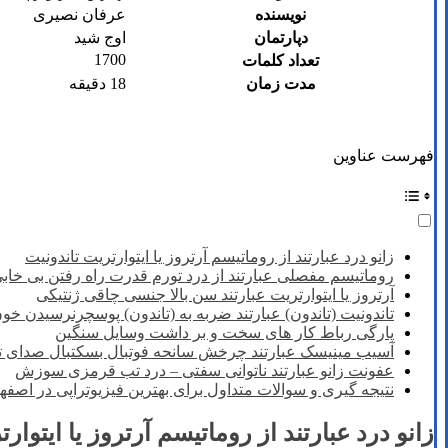
نویسنده
عرفان نصیری
دپارتمان
اوج شید
1700
تعداد کلمات
مدت زمان
18 دقیقه
فهرست عناوین
زانو درد عبارتند از روماتیسم آرتروز یا ایتوارتریت تاندونیت
روماتیسم مفصلی عبارتند از درد تورم قدرت راه رفتن بی خاب
آرتروز یا ایتوارتریت عبارتند سن بالا جنسی چاقی ژنتیکی
تاندونیت (تاندون) عبارتند ضربه به (تاندون) پوسچرنرسیدن خون
پارگی رباط کار های سخت و بر داشت وسایل سنگین
آسیب مینیسک عبارتند چرخش سانحه فوتبال بسکتبال صدای 
عفونت زانو عبارتند ناتوانی سفتی – درد تب قرمزی سوزش
نتیجه گیری و سوالات متداول برای بهترین فیزیوتراپی در اصفه
زانو درد عبارتند از روماتیسم آرتروز یا ایتوار