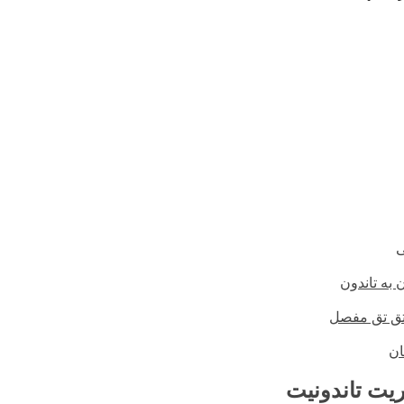
ی
 به تاندون
تق تق مفصل
ان
تریت تاندونیت