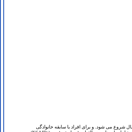
 مفصلی یک بیماری التهابی است که باعث تورم، درد و محدودیت حرکت مفاصل می شود. این بیماری معمولاً در سنین بالای 40 سال شروع می شود. و برای افراد با سابقه خانوادگی