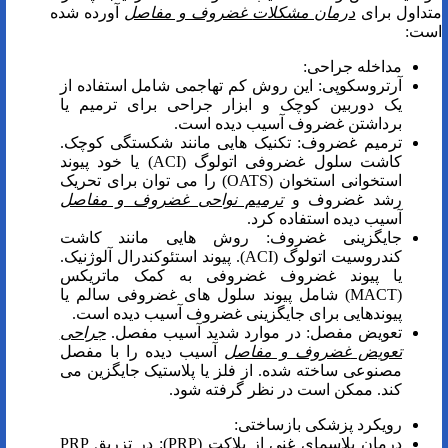
متداول برای
درمان مشکلات
غضروف و مفاصل
آورده شده
است:
مداخله جراحی:
آرتروسکوپی: این روش کم تهاجمی شامل استفاده از
یک دوربین کوچک و ابزار جراحی برای ترمیم یا
برداشتن غضروف آسیب دیده است.
ترمیم غضروف: تکنیک هایی مانند شکستگی کوچک.
کاشت سلول غضروفی اتولوگ (ACI) یا خود پیوند
استخوانی استخوان (OATS) را می توان برای تحریک
رشد غضروف و
ترمیم نواحی
غضروف و مفاصل
آسیب دیده استفاده کرد.
جایگزینی غضروف: روش هایی مانند کاشت
کندروسیت اتولوگ (ACI). پیوند استئوکندرال آلوژنیک.
یا پیوند غضروف غضروفی به کمک ماتریکس
(MACT) شامل پیوند سلول های غضروفی سالم یا
پیوندهایی برای جایگزینی غضروف آسیب دیده است.
تعویض مفصل: در موارد شدید آسیب مفصل.
جراحی
تعویض
غضروف و مفاصل
آسیب دیده را با مفصل
مصنوعی ساخته شده. از فلز یا پلاستیک جایگزین می
کند. ممکن است در نظر گرفته شود.
رویکرد پزشکی بازساختی:
درمان پلاسمای غنی از پلاکت (PRP): در تزریق PRP