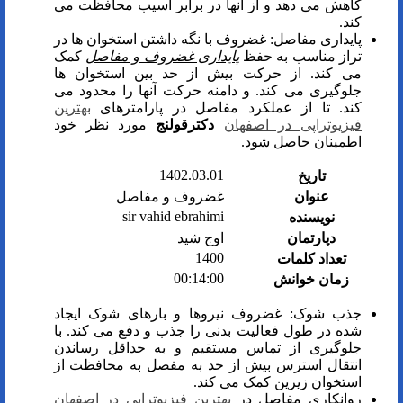
کاهش می دهد و از آنها در برابر آسیب محافظت می
کند.
پایداری مفاصل: غضروف با نگه داشتن استخوان ها در
تراز مناسب به حفظ
پایداری غضروف و مفاصل
کمک
می کند. از حرکت بیش از حد بین استخوان ها
جلوگیری می کند. و دامنه حرکت آنها را محدود می
کند. تا از عملکرد مفاصل در پارامترهای
بهترین
فیزیوتراپی در اصفهان
دکترقولنج
مورد نظر خود
اطمینان حاصل شود.
1402.03.01
تاریخ
عنوان
غضروف و مفاصل
sir vahid ebrahimi
نویسنده
دپارتمان
اوج شید
1400
تعداد کلمات
00:14:00
زمان خوانش
جذب شوک: غضروف نیروها و بارهای شوک ایجاد
شده در طول فعالیت بدنی را جذب و دفع می کند. با
جلوگیری از تماس مستقیم و به حداقل رساندن
انتقال استرس بیش از حد به مفصل به محافظت از
استخوان زیرین کمک می کند.
روانکاری مفاصل در
بهترین فیزیوتراپی در اصفهان