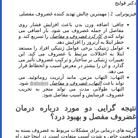
دکتر قولنج
فیزیوتراپی 2 | مهمترین چالش تهدید کننده غضروف مفصلی
چاقی: اضافه وزن بدن باعث افزایش فشار روی
مفاصل از جمله غضروف می شود. بار اضافی می
تواند کندی
کارکرد غضروف و مفاصل
را تسریع کند. و
خطر ابتلا به آرتروز را افزایش دهد.
عوامل ژنتیکی: برخی عوامل ژنتیکی افراد را مستعد
ابتلا به اختلالات مرتبط با غضروف می کند. این
تغییرات ژنتیکی بر ساختار و ترکیب غضروف تأثیر می
گذارد. و آن را بیشتر در معرض آسیب و انحطاط قرار
می دهد.
التهاب: التهاب مزمن. مانند آرتریت روماتوئید. می
تواند باعث
التهاب
غضروف و مفاصل
drgholenj
شود.
التهاب طولانی مدت می تواند منجر به تخریب
غضروف. فرسایش و آسیب مفاصل شود.
نتیجه گرایی دو مورد درباره درمان
غضروف مفصل و بهبود درد؟
گزینه های درمانی برای مشکلات مربوط به غضروف بسته به
موقعیت خاص و شدت آسیب متفاوت است. در اینجا چند راه