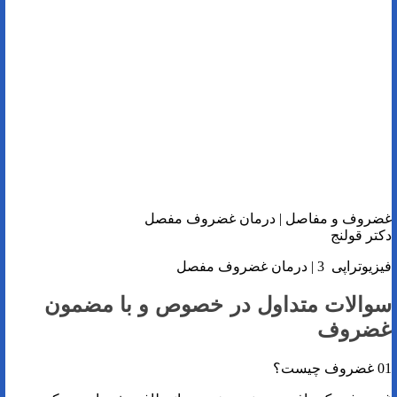
غضروف و مفاصل | درمان غضروف مفصل
دکتر قولنج
فیزیوتراپی 3 | درمان غضروف مفصل
سوالات متداول در خصوص و با مضمون
غضروف
01 غضروف چیست؟