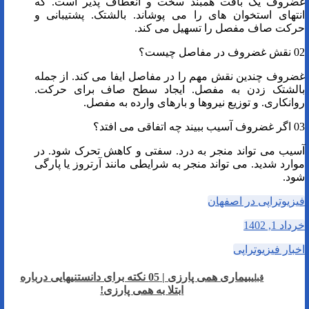
غضروف یک بافت همبند سخت و انعطاف پذیر است. که
انتهای استخوان های را می پوشاند. بالشتک. پشتیبانی و
حرکت صاف مفصل را تسهیل می کند.
02 نقش غضروف در مفاصل چیست؟
غضروف چندین نقش مهم را در مفاصل ایفا می کند. از جمله
بالشتک زدن به مفصل. ایجاد سطح صاف برای حرکت.
روانکاری. و توزیع نیروها و بارهای وارده به مفصل.
03 اگر غضروف آسیب ببیند چه اتفاقی می افتد؟
آسیب می تواند منجر به درد. سفتی و کاهش تحرک شود. در
موارد شدید. می تواند منجر به شرایطی مانند آرتروز یا پارگی
شود.
فیزیوتراپی در اصفهان
خرداد 1, 1402
اخبار فیزیوتراپی
بیماری همی پارزی | 05 نکته برای دانستنیهایی درباره
قبلی
ابتلا به همی پارزی!