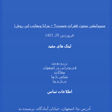
منیپولیشن ستون فقرات چیست؟ + مزایا ومعایب این روش!
فروردین 28, 1403
لینک های مفید
رزرو نوبت
فیزیوتراپی در اصفهان
مقالات
تماس با ما
درباره ما
اطلاعات تماس
آدرس ما: اصفهان، خیابان آمادگاه، نرسیده به