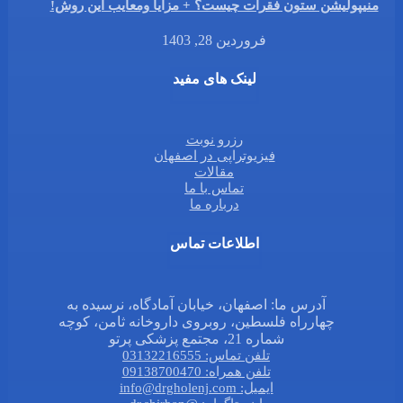
منیپولیشن ستون فقرات چیست؟ + مزایا ومعایب این روش!
فروردین 28, 1403
لینک های مفید
رزرو نوبت
فیزیوتراپی در اصفهان
مقالات
تماس با ما
درباره ما
اطلاعات تماس
آدرس ما: اصفهان، خیابان آمادگاه، نرسیده به
چهارراه فلسطین، روبروی داروخانه ثامن، کوچه
شماره 21، مجتمع پزشکی پرتو
تلفن تماس: 03132216555
تلفن همراه: 09138700470
ایمیل: info@drgholenj.com