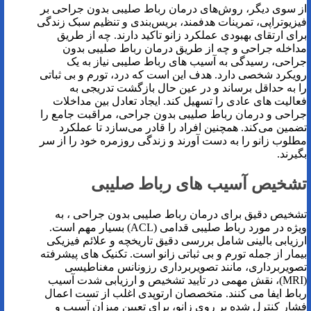
از سوی دیگر، روش‌های درمان رباط صلیبی بدون جراحی بر
فیزیوتراپی، تمرینات هدفمند، بریس‌بندی و تنظیم سبک زندگی
برای ارتقای بهبودی عملکرد زانو تاکید دارند. چه از طریق
مداخله جراحی و چه از طریق درمان رباط صلیبی بدون
جراحی، رسیدگی به آسیب های رباط صلیبی نیاز به یک
رویکرد شخصی دارد. هدف این است که درد، تورم و بی ثباتی
را به حداقل برساند و در عین حال بازگشت تدریجی به
فعالیت های عادی را تسهیل کند. ایجاد تعادل بین مداخلات
جراحی و درمان رباط صلیبی بدون جراحی، مراقبت جامع را
تضمین می‌کند. همچنین افراد را قادر می‌سازد تا عملکرد
مطلوب زانو را به دست آورند و زندگی روزمره خود را از سر
بگیرند.
تشخیص آسیب های رباط صلیبی
تشخیص دقیق برای درمان رباط صلیبی بدون جراحی ، به
ویژه در مورد رباط صلیبی قدامی (ACL) بسیار مهم است.
ارزیابی بالینی شامل بررسی دقیق تاریخچه و علائم فیزیکی
بیمار از جمله تورم و بی ثباتی زانو است. تکنیک های پیشرفته
تصویربرداری، مانند تصویربرداری رزونانس مغناطیسی
(MRI)، نقش مهمی در تایید تشخیص و ارزیابی شدت آسیب
رباط ایفا می کنند. متخصصان ارتوپدی اغلب از تست اعمال
فشار کنترل شده بر روی زانو، برای تعیین میزان آسیب و