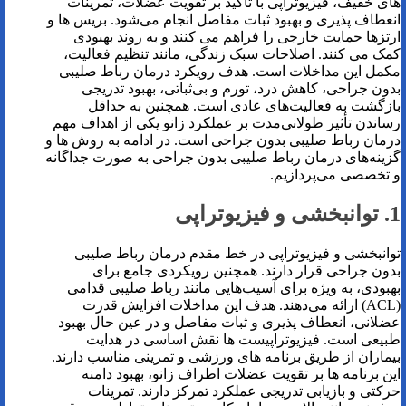
های خفیف، فیزیوتراپی با تاکید بر تقویت عضلات، تمرینات
انعطاف پذیری و بهبود ثبات مفاصل انجام می‌شود. بریس ها و
ارتزها حمایت خارجی را فراهم می کنند و به روند بهبودی
کمک می کنند. اصلاحات سبک زندگی، مانند تنظیم فعالیت،
مکمل این مداخلات است. هدف رویکرد درمان رباط صلیبی
بدون جراحی، کاهش درد، تورم و بی‌ثباتی، بهبود تدریجی
بازگشت به فعالیت‌های عادی است. همچنین به حداقل
رساندن تأثیر طولانی‌مدت بر عملکرد زانو یکی از اهداف مهم
درمان رباط صلیبی بدون جراحی است. در ادامه به روش ها و
گزینه‌های درمان رباط صلیبی بدون جراحی به صورت جداگانه
و تخصصی می‌پردازیم.
1. توانبخشی و فیزیوتراپی
توانبخشی و فیزیوتراپی در خط مقدم درمان رباط صلیبی
بدون جراحی قرار دارند. همچنین رویکردی جامع برای
بهبودی، به ویژه برای آسیب‌هایی مانند رباط صلیبی قدامی
(ACL) ارائه می‌دهند. هدف این مداخلات افزایش قدرت
عضلانی، انعطاف پذیری و ثبات مفاصل و در عین حال بهبود
طبیعی است. فیزیوتراپیست ها نقش اساسی در هدایت
بیماران از طریق برنامه های ورزشی و تمرینی مناسب دارند.
این برنامه ها بر تقویت عضلات اطراف زانو، بهبود دامنه
حرکتی و بازیابی تدریجی عملکرد تمرکز دارند. تمرینات