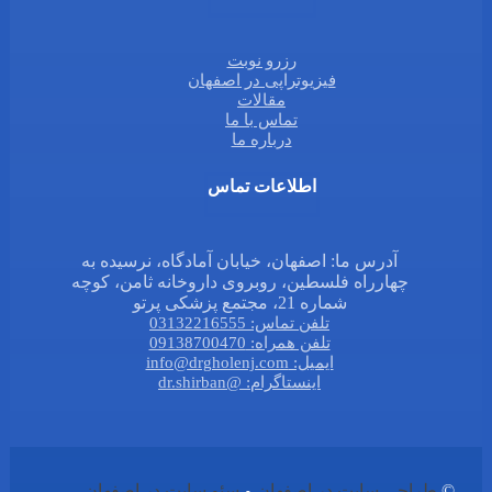
رزرو نوبت
فیزیوتراپی در اصفهان
مقالات
تماس با ما
درباره ما
اطلاعات تماس
آدرس ما: اصفهان، خیابان آمادگاه، نرسیده به
چهارراه فلسطین، روبروی داروخانه ثامن، کوچه
شماره 21، مجتمع پزشکی پرتو
تلفن تماس: 03132216555
تلفن همراه: 09138700470
ایمیل: info@drgholenj.com
اینستاگرام: @dr.shirban
©
طراحی سایت در اصفهان
و
سئو سایت در اصفهان