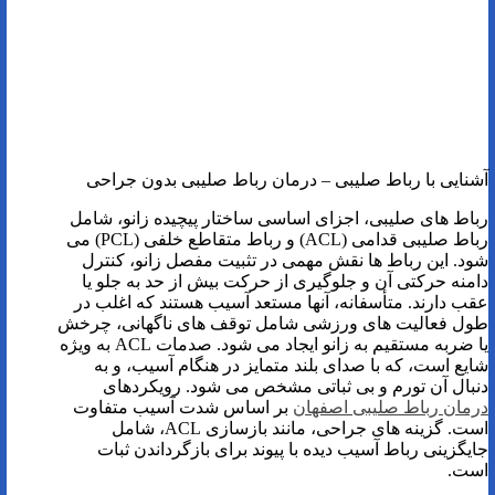
آشنایی با رباط صلیبی – درمان رباط صلیبی بدون جراحی
رباط های صلیبی، اجزای اساسی ساختار پیچیده زانو، شامل
رباط صلیبی قدامی (ACL) و رباط متقاطع خلفی (PCL) می
شود. این رباط ها نقش مهمی در تثبیت مفصل زانو، کنترل
دامنه حرکتی آن و جلوگیری از حرکت بیش از حد به جلو یا
عقب دارند. متأسفانه، آنها مستعد آسیب هستند که اغلب در
طول فعالیت های ورزشی شامل توقف های ناگهانی، چرخش
یا ضربه مستقیم به زانو ایجاد می شود. صدمات ACL به ویژه
شایع است، که با صدای بلند متمایز در هنگام آسیب، و به
دنبال آن تورم و بی ثباتی مشخص می شود. رویکردهای
درمان رباط صلیبی اصفهان
بر اساس شدت آسیب متفاوت
است. گزینه های جراحی، مانند بازسازی ACL، شامل
جایگزینی رباط آسیب دیده با پیوند برای بازگرداندن ثبات
است.