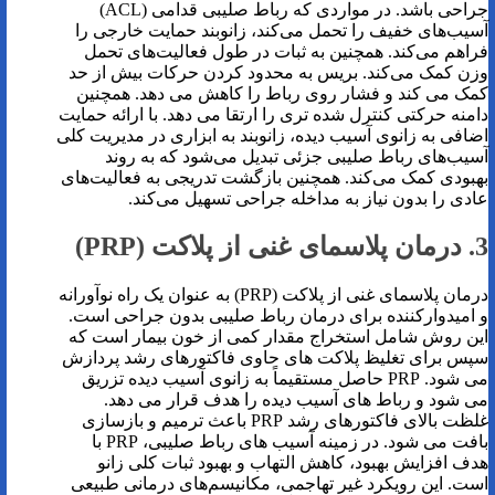
جراحی باشد. در مواردی که رباط صلیبی قدامی (ACL)
آسیب‌های خفیف را تحمل می‌کند، زانوبند حمایت خارجی را
فراهم می‌کند. همچنین به ثبات در طول فعالیت‌های تحمل
وزن کمک می‌کند. بریس به محدود کردن حرکات بیش از حد
کمک می کند و فشار روی رباط را کاهش می دهد. همچنین
دامنه حرکتی کنترل شده تری را ارتقا می دهد. با ارائه حمایت
اضافی به زانوی آسیب دیده، زانوبند به ابزاری در مدیریت کلی
آسیب‌های رباط صلیبی جزئی تبدیل می‌شود که به روند
بهبودی کمک می‌کند. همچنین بازگشت تدریجی به فعالیت‌های
عادی را بدون نیاز به مداخله جراحی تسهیل می‌کند.
3. درمان پلاسمای غنی از پلاکت (PRP)
درمان پلاسمای غنی از پلاکت (PRP) به عنوان یک راه نوآورانه
و امیدوارکننده برای درمان رباط صلیبی بدون جراحی است.
این روش شامل استخراج مقدار کمی از خون بیمار است که
سپس برای تغلیظ پلاکت های حاوی فاکتورهای رشد پردازش
می شود. PRP حاصل مستقیماً به زانوی آسیب دیده تزریق
می شود و رباط های آسیب دیده را هدف قرار می دهد.
غلظت بالای فاکتورهای رشد PRP باعث ترمیم و بازسازی
بافت می شود. در زمینه آسیب های رباط صلیبی، PRP با
هدف افزایش بهبود، کاهش التهاب و بهبود ثبات کلی زانو
است. این رویکرد غیر تهاجمی، مکانیسم‌های درمانی طبیعی