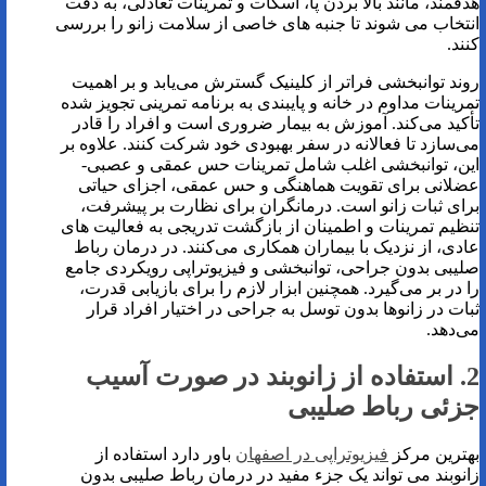
هدفمند، مانند بالا بردن پا، اسکات و تمرینات تعادلی، به دقت
انتخاب می شوند تا جنبه های خاصی از سلامت زانو را بررسی
کنند.
روند توانبخشی فراتر از کلینیک گسترش می‌یابد و بر اهمیت
تمرینات مداوم در خانه و پایبندی به برنامه تمرینی تجویز شده
تأکید می‌کند. آموزش به بیمار ضروری است و افراد را قادر
می‌سازد تا فعالانه در سفر بهبودی خود شرکت کنند. علاوه بر
این، توانبخشی اغلب شامل تمرینات حس عمقی و عصبی-
عضلانی برای تقویت هماهنگی و حس عمقی، اجزای حیاتی
برای ثبات زانو است. درمانگران برای نظارت بر پیشرفت،
تنظیم تمرینات و اطمینان از بازگشت تدریجی به فعالیت های
عادی، از نزدیک با بیماران همکاری می‌کنند. در درمان رباط
صلیبی بدون جراحی، توانبخشی و فیزیوتراپی رویکردی جامع
را در بر می‌گیرد. همچنین ابزار لازم را برای بازیابی قدرت،
ثبات در زانوها بدون توسل به جراحی در اختیار افراد قرار
می‌دهد.
2. استفاده از زانوبند در صورت آسیب
جزئی رباط صلیبی
بهترین مرکز
فیزیوتراپی در اصفهان
باور دارد استفاده از
زانوبند می تواند یک جزء مفید در درمان رباط صلیبی بدون