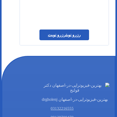
رزرو نوبت
رزرو نوبت
بهترین-فیزیوتراپی-در-اصفهان drgholenj
03132216555