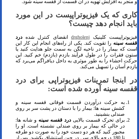
و منجر به افزایش تهویه در آن قسمت از قفسه سینه شود.
کاری که یک فیزیوتراپیست در این مورد
باید انجام دهد چیست؟
فیزیوتراپیست کلینیک
drgholenj
انقضای کنترل شده
درد
قفسه سینه
را تقویت کند. یکی از راه‌های انجام این کار این
است که بیمار را در ناحیه لگن به سمت جلو هدایت کنید یا
ستون فقرات را در طول فرآیند بازدم (بازدم) خم کنید. این
حرکت احشاء را به طور موثری به داخل دیافراگم می‌برد که
بازدم آسان را تسهیل می‌کند.
در اینجا تمرینات فیزیوتراپی برای درد
قفسه سینه آورده شده است:
به حرکت درآوردن قسمت فوقانی قفسه سینه و
کشش سینه ها: بیمار را با دستان در پشت سر بر روی
صندلی بنشینید.
برای تحرک قسمت بالایی
درد قفسه سینه
و شانه ها:
در حالی که بیمار بر روی صندلی نشسته است. او را
مجبور کنید که هر دو دست خود را به صورت دو طرفه
تا 180 درجه بالای سر. در حین استنشاق بکشید. پس از