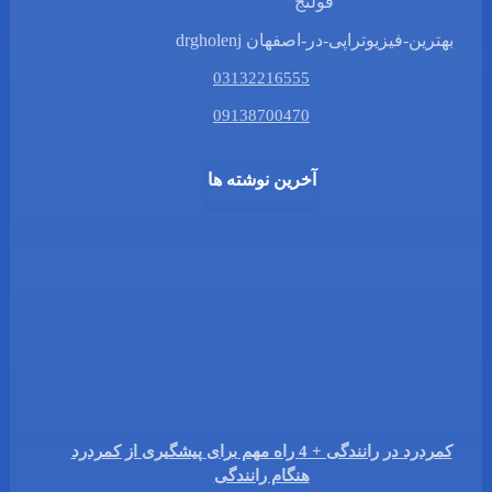
بهترین-فیزیوتراپی-در-اصفهان drgholenj
03132216555
09138700470
آخرین نوشته ها
کمردرد در رانندگی + 4 راه مهم برای پیشگیری از کمردرد
هنگام رانندگی