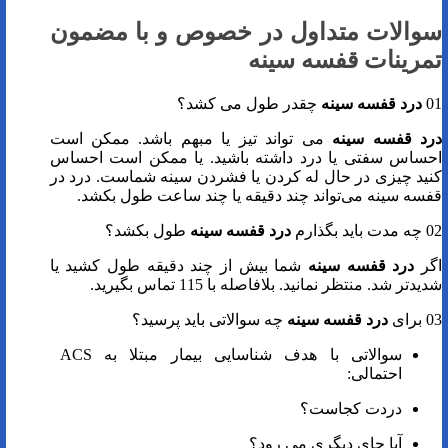
سوالات متداول در خصوص و با مضمون
تمرینات قفسه سینه
01
درد قفسه سینه
چقدر طول می کشد؟
درد قفسه سینه
می تواند تیز یا مبهم باشد. ممکن است
احساس سفتی یا درد داشته باشید. یا ممکن است احساس
کنید چیزی در حال له کردن یا فشردن سینه شماست. درد در
قفسه سینه می‌تواند چند دقیقه یا چند ساعت طول بکشد.
02 چه مدت باید بگذارم
درد قفسه سینه
طول بکشد؟
اگر
درد قفسه سینه
شما بیش از چند دقیقه طول کشید یا
شدیدتر شد. منتظر نمانید. بلافاصله با 115 تماس بگیرید.
03 برای
درد قفسه سینه
چه سوالاتی باید پرسید؟
سوالاتی با هدف شناسایی بیمار مبتلا به ACS
احتمالی:
دردت کجاست؟
آیا جای دیگری می رود؟