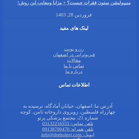
منیپولیشن ستون فقرات چیست؟ + مزایا ومعایب این روش!
فروردین 28, 1403
لینک های مفید
رزرو نوبت
فیزیوتراپی در اصفهان
مقالات
تماس با ما
درباره ما
اطلاعات تماس
آدرس ما: اصفهان، خیابان آمادگاه، نرسیده به
چهارراه فلسطین، روبروی داروخانه ثامن، کوچه
شماره 21، مجتمع پزشکی پرتو
تلفن تماس: 03132216555
تلفن همراه: 09138700470
ایمیل: info@drgholenj.com