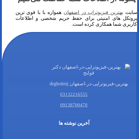
سایت
بهترین فیزیوتراپ در اصفهان
همواره با با قوی ترین
پروتکل های امنیتی برای حفظ حریم شخصی و اطلاعات
کاربری شما همکاری کرده است.
بهترین-فیزیوتراپی-در-اصفهان drgholenj
03132216555
09138700470
آخرین نوشته ها