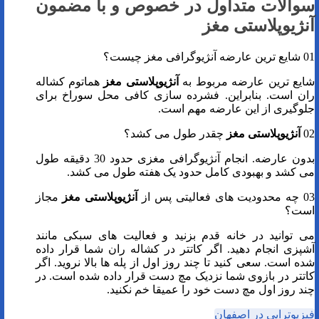
سوالات متداول در خصوص و با مضمون
آنژیوپلاستی مغز
01 شایع ترین عارضه آنژیوگرافی مغز چیست؟
شایع ترین عارضه مربوط به
آنژیوپلاستی مغز
هماتوم کشاله
ران است. بنابراین. فشرده سازی کافی محل سوراخ برای
جلوگیری از این عارضه مهم است.
02
آنژیوپلاستی مغز
چقدر طول می کشد؟
بدون عارضه. انجام آنژیوگرافی مغزی حدود 30 دقیقه طول
می کشد و بهبودی کامل حدود یک هفته طول می کشد.
03 چه محدودیت های فعالیتی پس از
آنژیوپلاستی مغز
مجاز
است؟
می توانید در خانه قدم بزنید و فعالیت های سبکی مانند
آشپزی انجام دهید. اگر کاتتر در کشاله ران شما قرار داده
شده است. سعی کنید تا چند روز اول از پله ها بالا نروید. اگر
کاتتر در بازوی شما نزدیک مچ دست قرار داده شده است. در
چند روز اول مچ دست خود را عمیقا خم نکنید.
فیزیوتراپی در اصفهان