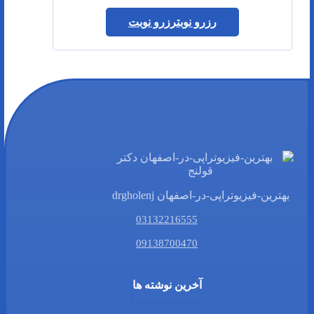
رزرو نوبت
رزرو نوبت
بهترین-فیزیوتراپی-در-اصفهان drgholenj
03132216555
09138700470
آخرین نوشته ها