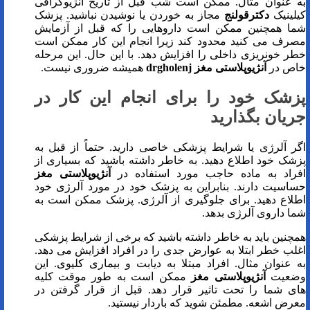
به عنوان مثال. ممکن است شب قبل از تاریخ آنژیوگرافی
کیلینیک
دکترقولنج
مجاز به خوردن یا نوشیدن نباشید. پزشک
شما همچنین ممکن است داروهایی را که قبل از آزمایش
مصرف می کنید محدود کند زیرا انجام این کار ممکن است
خطر خونریزی داخلی را افزایش دهد. با این حال. این مرحله
خاص در
آنژیوپلاستی مغز
drgholenj
همیشه ضروری نیست.
پزشک خود را برای انجام این کار در
جریان بگذارید
اگر آلرژی یا شرایط پزشکی خاصی دارید. حتماً از قبل به
پزشک خود اطلاع دهید. به خاطر داشته باشید که بسیاری از
افراد به ماده حاجب مورد استفاده در
آنژیوپلاستی مغز
حساسیت دارند. بنابراین به پزشک خود در مورد آلرژی خود
اطلاع دهید. برای جلوگیری از آلرژی. پزشک ممکن است به
شما داروی آلرژی بدهد.
همچنین باید به خاطر داشته باشید که برخی از شرایط پزشکی
اغلب خطر ابتلا به عوارض جدی را در افراد افزایش می دهد.
به عنوان مثال. افراد مبتلا به دیابت و بیماری کلیوی. این
وضعیت
آنژیوپلاستی مغز
ممکن است به طور موقت کلیه
های شما را تحت تاثیر قرار دهد. قبل از قرار گرفتن در
معرض اشعه. مطمئن شوید که باردار نیستید.