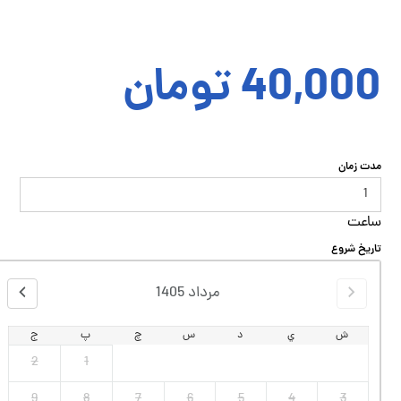
40,000
تومان
مدت زمان
ساعت
تاریخ شروع
مرداد
1405
ش
ي
د
س
چ
پ
ج
2
1
9
8
7
6
5
4
3